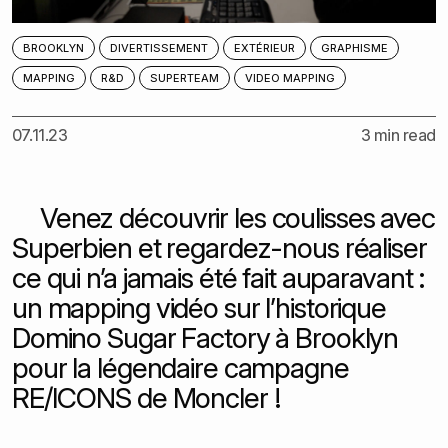
BROOKLYN
DIVERTISSEMENT
EXTÉRIEUR
GRAPHISME
MAPPING
R&D
SUPERTEAM
VIDEO MAPPING
07.11.23
3 min read
Venez découvrir les coulisses avec
Superbien et regardez-nous réaliser
ce qui n’a jamais été fait auparavant :
un mapping vidéo sur l’historique
Domino Sugar Factory à Brooklyn
pour la légendaire campagne
RE/ICONS de Moncler !