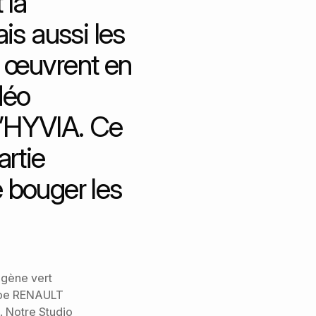
 la
is aussi les
ui œuvrent en
déo
d’HYVIA. Ce
artie
e bouger les
ogène vert
oupe RENAULT
. Notre Studio