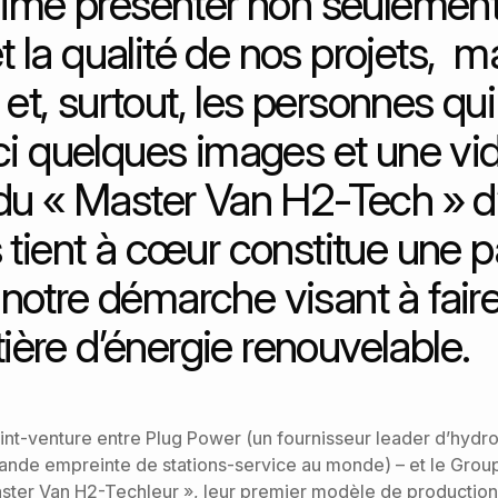
ime présenter non seulement
 la qualité de nos projets, ma
il et, surtout, les personnes q
ci quelques images et une vi
e du « Master Van H2-Tech » 
 tient à cœur constitue une p
notre démarche visant à fair
ère d’énergie renouvelable.
int-venture entre Plug Power (un fournisseur leader d’hydr
rande empreinte de stations-service au monde) – et le Gr
aster Van H2-Techleur », leur premier modèle de production