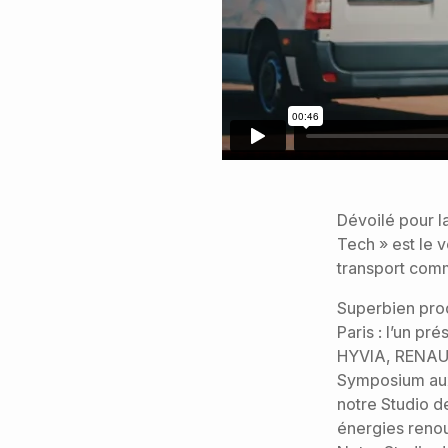
Dévoilé pour l
Tech » est le 
transport com
Superbien prod
Paris : l’un pr
HYVIA, RENAULT
Symposium aux E
notre Studio d
énergies renou