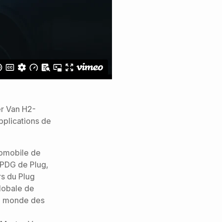
er Van H2-
pplications de
tomobile de
s PDG de Plug,
rs du Plug
globale de
du monde des