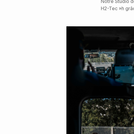
Notre Studio d
H2-Tec »h grâc