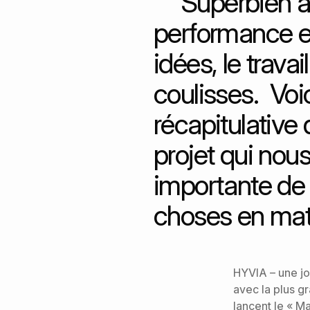
Superbien a
performance et
idées, le trava
coulisses. Voi
récapitulativ
projet qui nous
importante de 
choses en mati
HYVIA – une jo
avec la plus g
lancent le « M