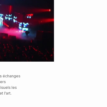
es échanges
vers
isuels les
 l’art.