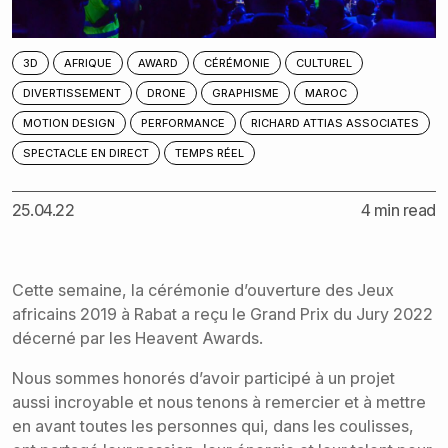
3D
AFRIQUE
AWARD
CÉRÉMONIE
CULTUREL
DIVERTISSEMENT
DRONE
GRAPHISME
MAROC
MOTION DESIGN
PERFORMANCE
RICHARD ATTIAS ASSOCIATES
SPECTACLE EN DIRECT
TEMPS RÉEL
25.04.22
4 min read
Cette semaine, la cérémonie d’ouverture des Jeux
africains 2019 à Rabat a reçu le Grand Prix du Jury 2022
décerné par les
Heavent Awards
.
Nous sommes honorés d’avoir participé à un projet
aussi incroyable et nous tenons à remercier et à mettre
en avant toutes les personnes qui, dans les coulisses,