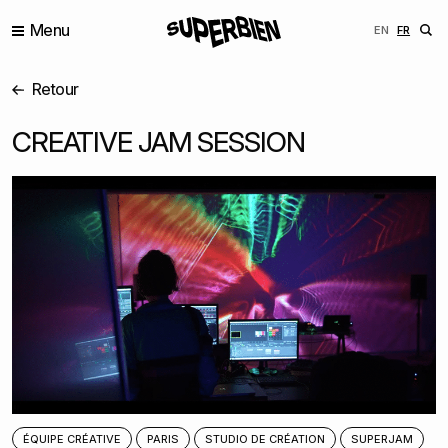
Menu
ENGLISH
FRANÇ
EN
FR
Retour
CREATIVE JAM SESSION
ÉQUIPE CRÉATIVE
PARIS
STUDIO DE CRÉATION
SUPERJAM