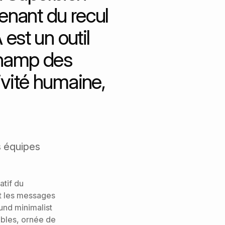
enant du recul
 est un outil
 champ des
ivité humaine,
s équipes
atif du
et les messages
ound minimalist
lables, ornée de