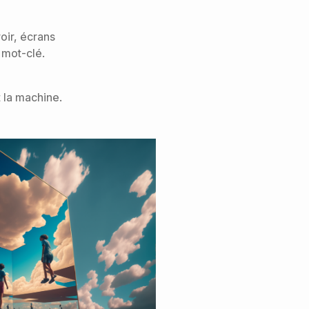
oir, écrans
 mot-clé.
t la machine.