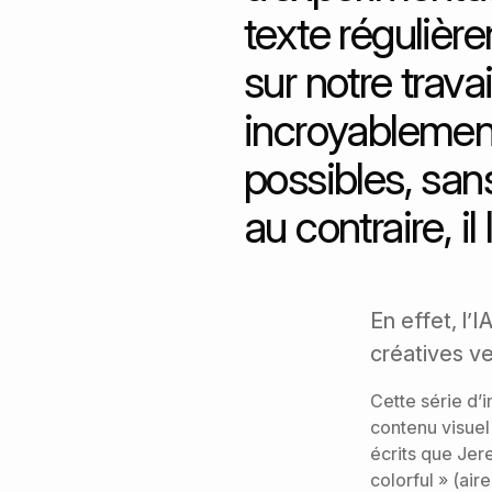
texte régulièr
sur notre trava
incroyablement 
possibles, san
au contraire, il 
En effet, l’
créatives v
Cette série d’
contenu visuel
écrits que Jere
colorful » (air