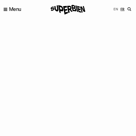
Menu
ENGLISH
FRANÇ
EN
FR
CONTENU DE MARQUE
IDENTITÉ AUGMENTÉE