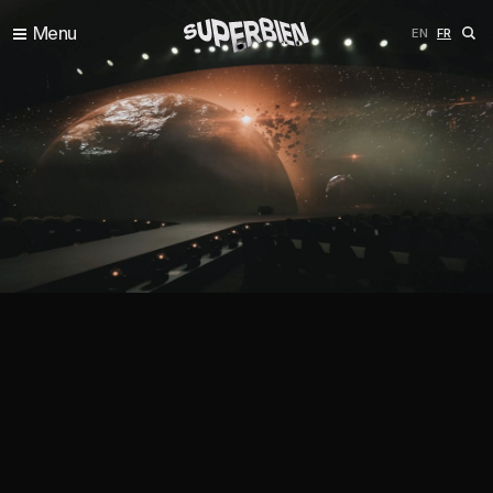
Menu
ENGLISH
FRANÇ
EN
FR