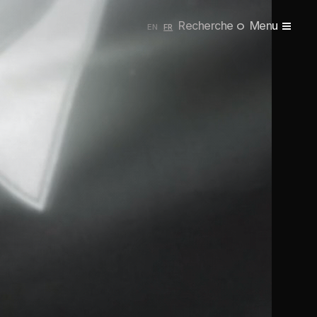
Recherche
Menu
ENGLISH
FRANÇAIS
EN
FR