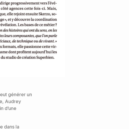
peut générer un
re, Audrey
in d’une
ée dans la