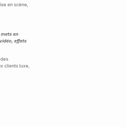
mise en scène,
es mets en
idéo, effets
 des
x clients luxe,