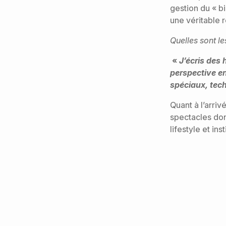
gestion du « bi
une véritable 
Quelles sont le
«
J’écris des 
perspective en
spéciaux, tec
Quant à l’arri
spectacles don
lifestyle et in