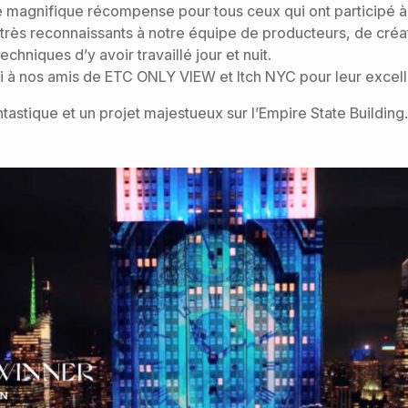
e magnifique récompense pour tous ceux qui ont participé à 
ès reconnaissants à notre équipe de producteurs, de créat
chniques d’y avoir travaillé jour et nuit.
 à nos amis de ETC ONLY VIEW et Itch NYC pour leur excelle
tastique et un projet majestueux sur l’Empire State Building.