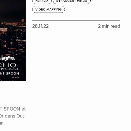
NETFLIX
STRANGER THINGS
VIDEO MAPPING
28.11.22
2 min read
ANT SPOON et
Or dans Out-
un.