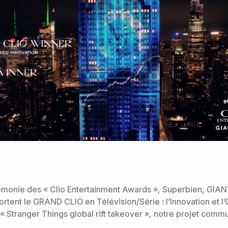
rémonie des « Clio Entertainment Awards », Superbien, GI
rtent le
GRAND CLIO en Télévision/Série : l’Innovation
et l’
« Stranger Things global rift takeover », notre projet comm