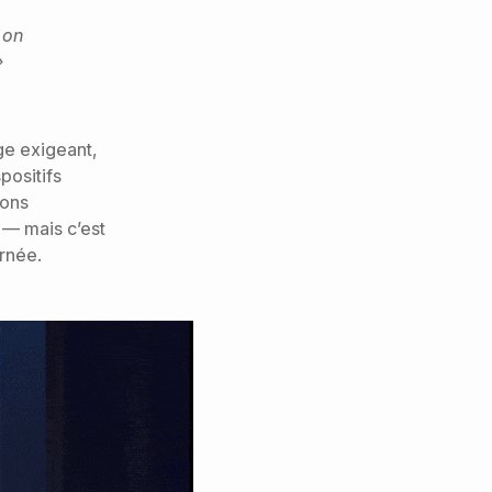
 on
»
ge exigeant,
positifs
ions
 — mais c’est
rnée.