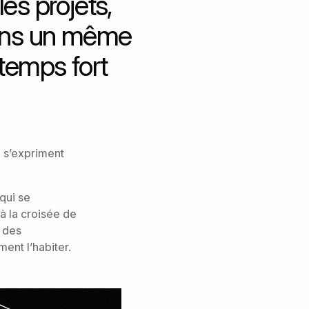
es projets,
 dans un même
temps fort
n s’expriment
 qui se
 la croisée de
s des
ment l’habiter.