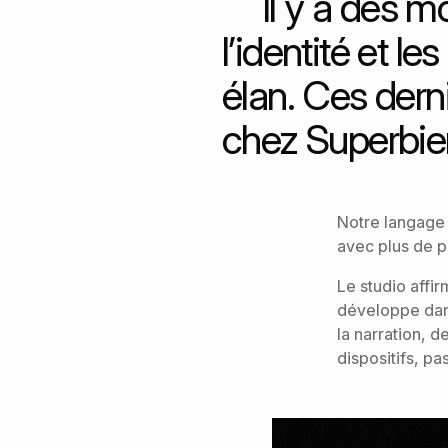
Il y a des m
l’identité et 
élan. Ces der
chez Superbie
Notre langage 
avec plus de p
Le studio affir
développe dan
la narration, d
dispositifs, pa