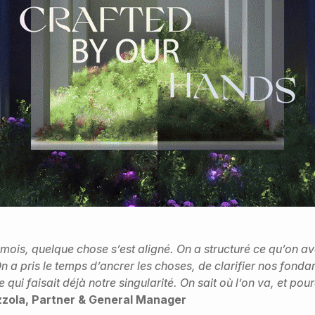
mois, quelque chose s’est aligné. On a structuré ce qu’on av
. On a pris le temps d’ancrer les choses, de clarifier nos fon
ce qui faisait déjà notre singularité. On sait où l’on va, et pou
zzola, Partner & General Manager