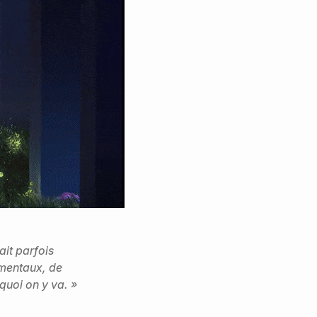
ait parfois
damentaux, de
rquoi on y va. »