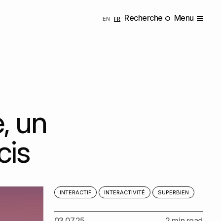
Recherche
Menu
ENGLISH
FRANÇAIS
EN
FR
e, un
cis
INTERACTIF
INTERACTIVITÉ
SUPERBIEN
03.07.25
2 min read